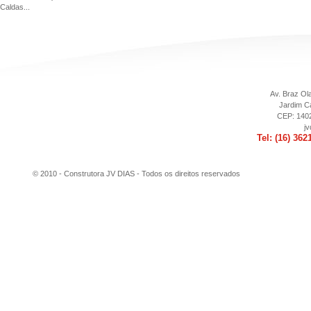
Caldas...
Av. Braz Ola
Jardim Ca
CEP: 1402
j
Tel: (16) 362
© 2010 - Construtora JV DIAS -
Todos os direitos reservados