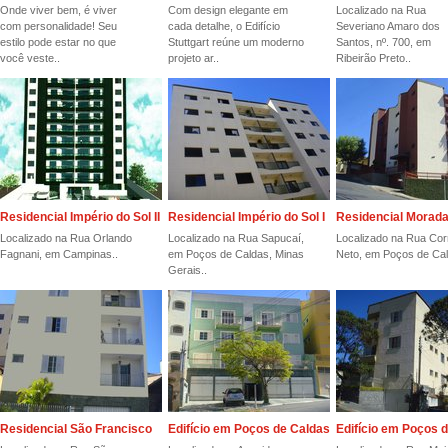
Onde viver bem, é viver
Com design elegante em
Localizado na Rua
com personalidade! Seu
cada detalhe, o Edifício
Severiano Amaro dos
estilo pode estar no que
Stuttgart reúne um moderno
Santos, nº. 700, em
você veste..
projeto ar..
Ribeirão Preto..
Residencial Império do Sol II
Residencial Império do Sol I
Residencial Morada
Localizado na Rua Orlando
Localizado na Rua Sapucaí,
Localizado na Rua Cor
Fagnani, em Campinas..
em Poços de Caldas, Minas
Neto, em Poços de Cal
Gerais..
Residencial São Francisco
Edifício em Poços de Caldas
Edifício em Poços 