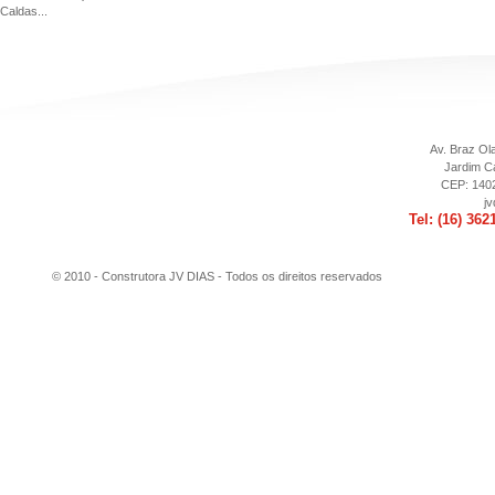
Caldas...
Av. Braz Ola
Jardim Ca
CEP: 1402
j
Tel: (16) 362
© 2010 - Construtora JV DIAS -
Todos os direitos reservados