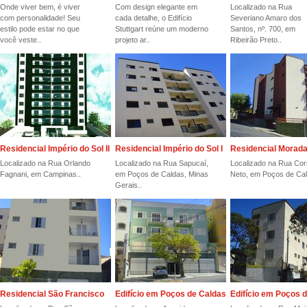
Onde viver bem, é viver
Com design elegante em
Localizado na Rua
com personalidade! Seu
cada detalhe, o Edifício
Severiano Amaro dos
estilo pode estar no que
Stuttgart reúne um moderno
Santos, nº. 700, em
você veste..
projeto ar..
Ribeirão Preto..
Residencial Império do Sol II
Residencial Império do Sol I
Residencial Morada
Localizado na Rua Orlando
Localizado na Rua Sapucaí,
Localizado na Rua Cor
Fagnani, em Campinas..
em Poços de Caldas, Minas
Neto, em Poços de Cal
Gerais..
Residencial São Francisco
Edifício em Poços de Caldas
Edifício em Poços 